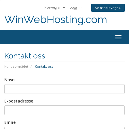
Norwegian
Logg inn
Se handlevogn »
WinWebHosting.com
Bytt
navig
Kontakt oss
Kundeområdet
Kontakt oss
Navn
E-postadresse
Emne