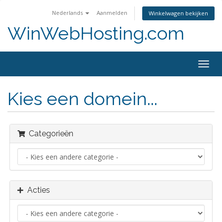
Nederlands
Aanmelden
Winkelwagen bekijken
WinWebHosting.com
Navig
in-/u
Kies een domein...
Categorieën
Acties