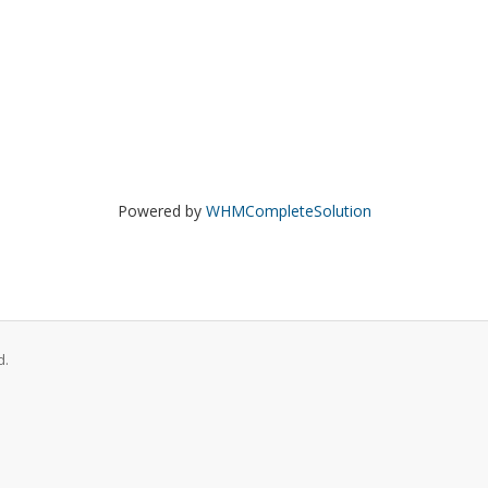
Powered by
WHMCompleteSolution
d.