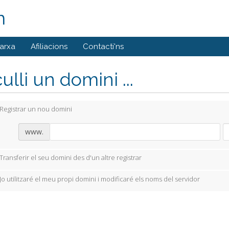
m
xarxa
Afiliacions
Contacti'ns
ulli un domini ...
Registrar un nou domini
www.
Transferir el seu domini des d'un altre registrar
Jo utilitzaré el meu propi domini i modificaré els noms del servidor