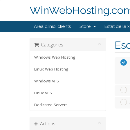
WinWebHosting.co
Àrea d'Inici clients
Store
Estat de la 
Esc
Categories
Windows Web Hosting
Linux Web Hosting
Windows VPS
Linux VPS
Dedicated Servers
Actions