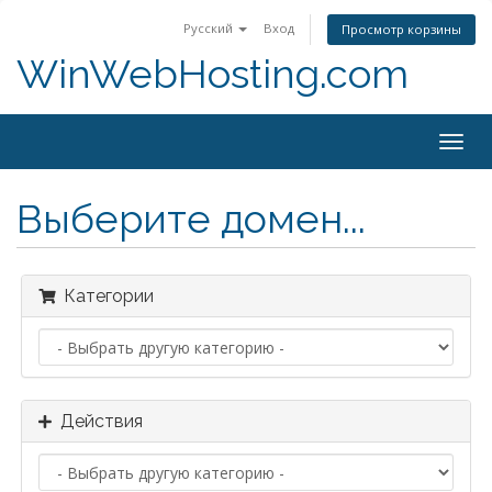
Русский
Вход
Просмотр корзины
WinWebHosting.com
Togg
navig
Выберите домен...
Категории
Действия