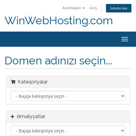
Azerbaijani
Giriş
Səbətə bax
WinWebHosting.com
Naviq
keçid
Domen adınızı seçin...
Kateqoriyalar
Əməliyyatlar