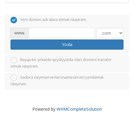
Yeni domen adı əlavə etmək istəyirəm.
www.
Yoxla
Başqa bir şirkətdə qeydiyyatda olan domeni transfer
etmək istəyirəm.
Sadəcə neymserverləri (nameserver) yeniləmək
istəyirəm.
Powered by
WHMCompleteSolution