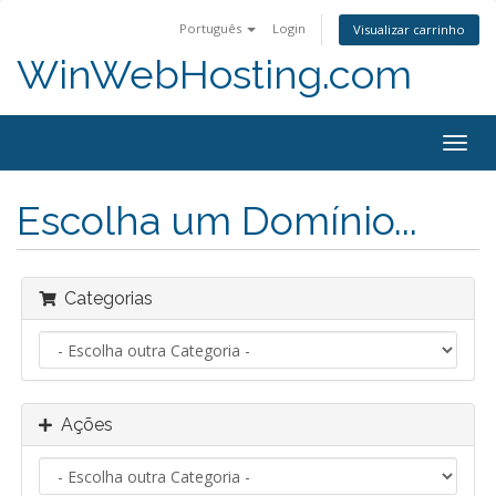
Português
Login
Visualizar carrinho
WinWebHosting.com
Alter
nave
Escolha um Domínio...
Categorias
Ações