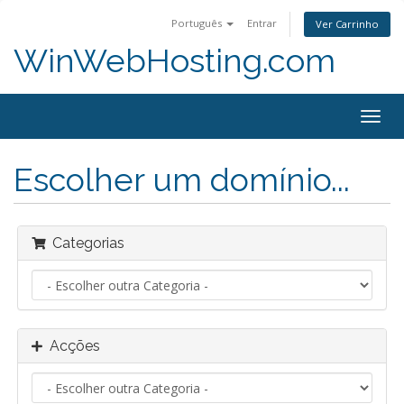
Português
Entrar
Ver Carrinho
WinWebHosting.com
Alter
nave
Escolher um domínio...
Categorias
Acções