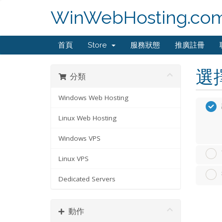
WinWebHosting.co
首頁
Store
服務狀態
推廣註冊
選
分類
Windows Web Hosting
Linux Web Hosting
Windows VPS
Linux VPS
Dedicated Servers
動作