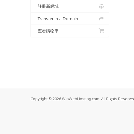
註冊新網域
Transfer in a Domain
查看購物車
Copyright © 2026 WinWebHosting.com. All Rights Reserve