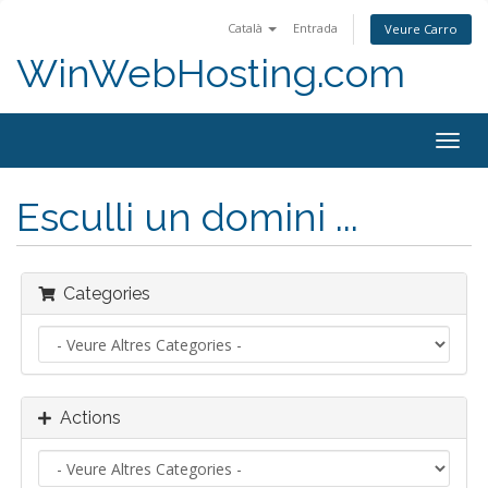
Català
Entrada
Veure Carro
WinWebHosting.com
Togg
navig
Esculli un domini ...
Categories
Actions