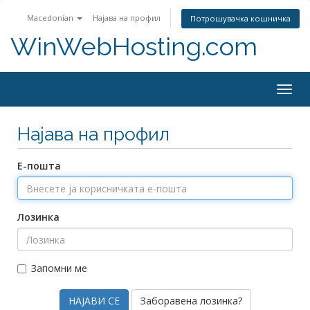
Macedonian
Најава на профил
Потрошувачка кошничка
WinWebHosting.com
Togg
navig
Најава на профил
Е-пошта
Лозинка
Запомни ме
Заборавена лозинка?