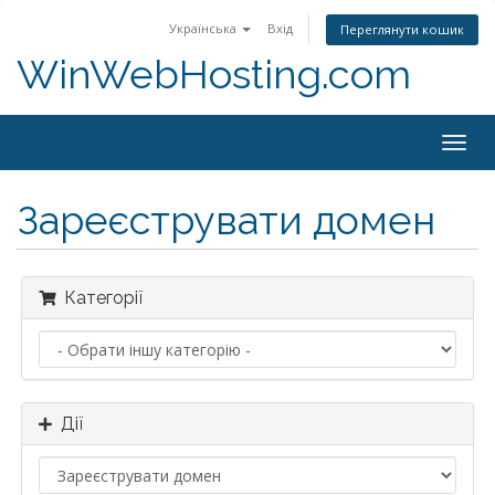
Українська
Вхід
Переглянути кошик
WinWebHosting.com
Togg
navig
Зареєструвати домен
Категорії
Дії