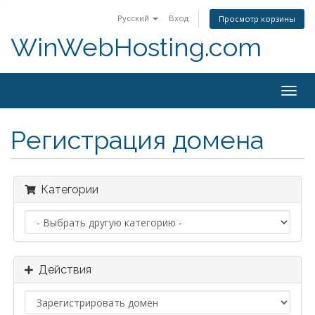
Русский
Вход
Просмотр корзины
WinWebHosting.com
Togg
navig
Регистрация домена
Категории
Действия