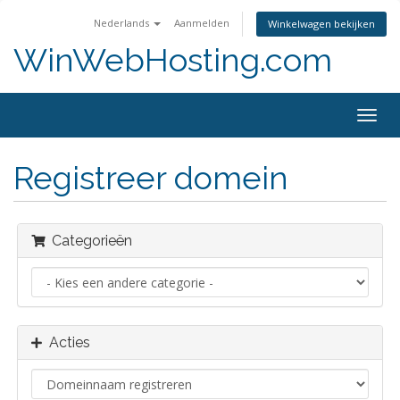
Nederlands
Aanmelden
Winkelwagen bekijken
WinWebHosting.com
Navig
in-/u
Registreer domein
Categorieën
Acties